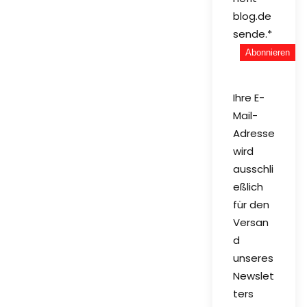
blog.de
sende.*
Ihre E-
Mail-
Adresse
wird
ausschli
eßlich
für den
Versan
d
unseres
Newslet
ters