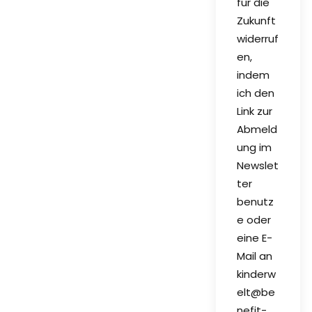
für die
Zukunft
widerruf
en,
indem
ich den
Link zur
Abmeld
ung im
Newslet
ter
benutz
e oder
eine E-
Mail an
kinderw
elt@be
nefit-