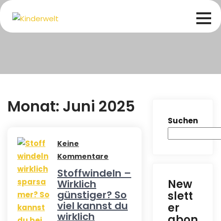
Skip
to
content
Monat:
Juni 2025
Suchen
Keine
Kommentare
Stoffwindeln –
New
Wirklich
günstiger? So
slett
viel kannst du
er
wirklich
abon