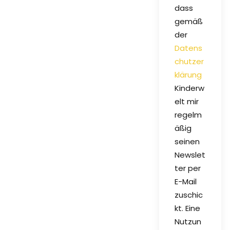
dass
gemäß
der
Datens
chutzer
klärung
Kinderw
elt mir
regelm
äßig
seinen
Newslet
ter per
E-Mail
zuschic
kt. Eine
Nutzun