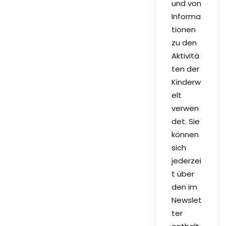
und von
Informa
tionen
zu den
Aktivitä
ten der
Kinderw
elt
verwen
det. Sie
können
sich
jederzei
t über
den im
Newslet
ter