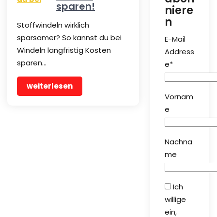
sparen!
niere
n
Stoffwindeln wirklich
sparsamer? So kannst du bei
E-Mail
Windeln langfristig Kosten
Address
sparen…
e*
weiterlesen
Vornam
e
Nachna
me
Ich
willige
ein,