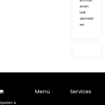
enthalt
enen
Link
abmeld
en.
Menü
Services
Spielen &