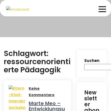
Skip
to
content
Schlagwort:
ressourcenorienti
Suchen
erte Pädagogik
Keine
New
Kommentare
slett
Marte Meo –
er
Entwicklungsu
abon