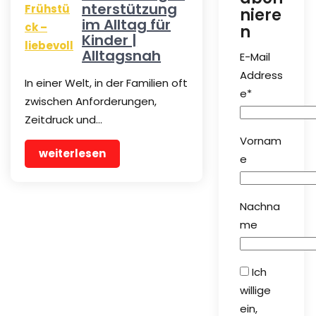
nterstützung
niere
im Alltag für
n
Kinder |
Alltagsnah
E-Mail
Address
In einer Welt, in der Familien oft
e*
zwischen Anforderungen,
Zeitdruck und…
Vornam
weiterlesen
e
Nachna
me
Ich
willige
ein,