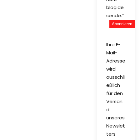
blog.de
sende.*
Ihre E-
Mail-
Adresse
wird
ausschli
eßlich
für den
Versan
d
unseres
Newslet
ters