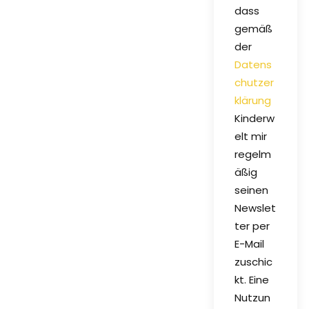
dass
gemäß
der
Datens
chutzer
klärung
Kinderw
elt mir
regelm
äßig
seinen
Newslet
ter per
E-Mail
zuschic
kt. Eine
Nutzun