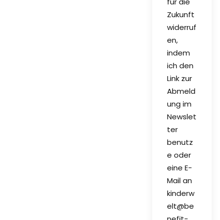
für die
Zukunft
widerruf
en,
indem
ich den
Link zur
Abmeld
ung im
Newslet
ter
benutz
e oder
eine E-
Mail an
kinderw
elt@be
nefit-