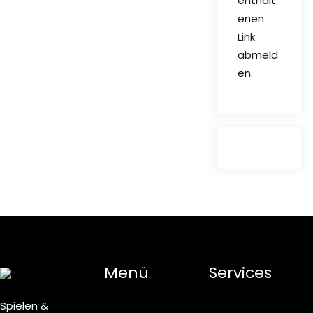
enthalt
enen
Link
abmeld
en.
Menü
Services
Spielen &