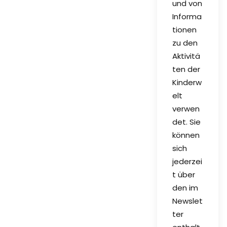
und von
Informa
tionen
zu den
Aktivitä
ten der
Kinderw
elt
verwen
det. Sie
können
sich
jederzei
t über
den im
Newslet
ter